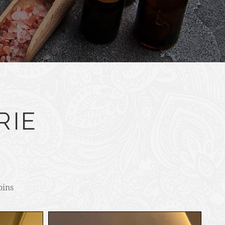
RIE
oins