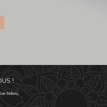
US !
 Rue Sebou,