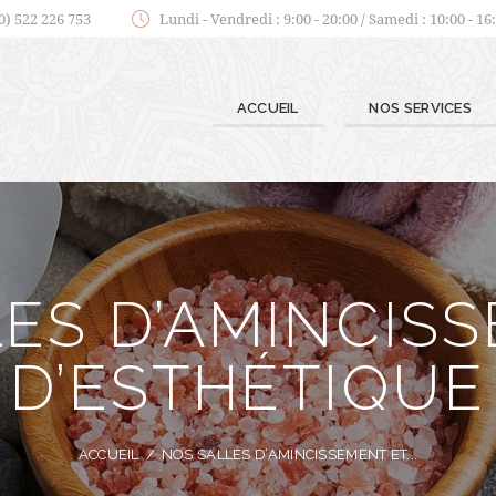
0) 522 226 753
Lundi - Vendredi : 9:00 - 20:00 / Samedi : 10:00 - 16
ACCUEIL
NOS SERVICES
ES D’AMINCIS
D’ESTHÉTIQUE
ACCUEIL
NOS SALLES D’AMINCISSEMENT ET...