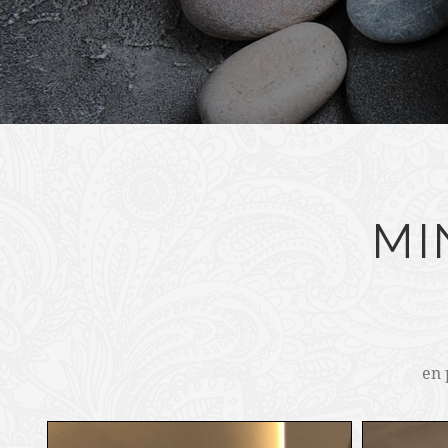
MI
en 