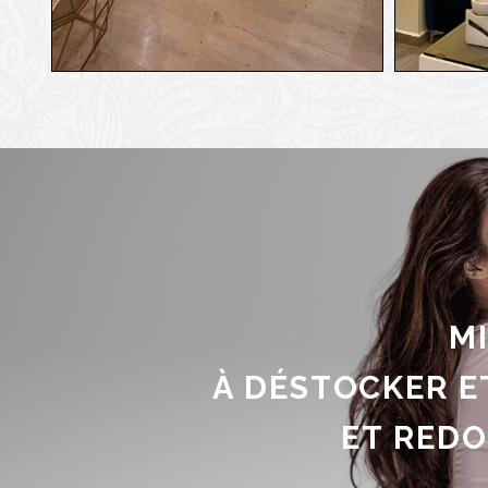
M
À DÉSTOCKER ET
ET REDONNE 