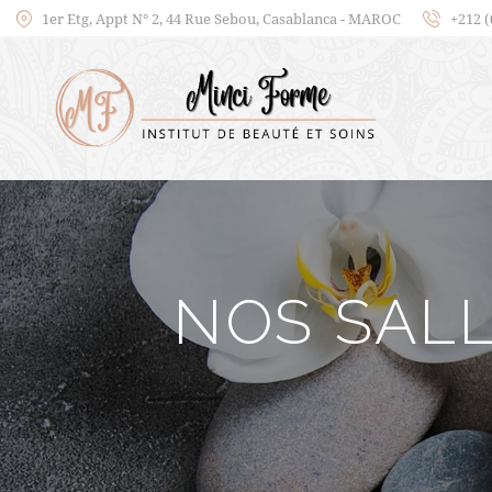
1er Etg, Appt N° 2, 44 Rue Sebou, Casablanca - MAROC
+212 (
NOS SALL