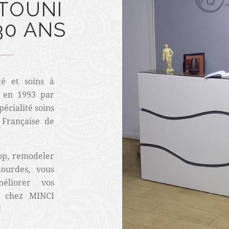
KTOUNI
30 ANS
é et soins à
é en 1993 par
écialité soins
 Française de
rop, remodeler
lourdes, vous
liorer vos
z chez MINCI
!