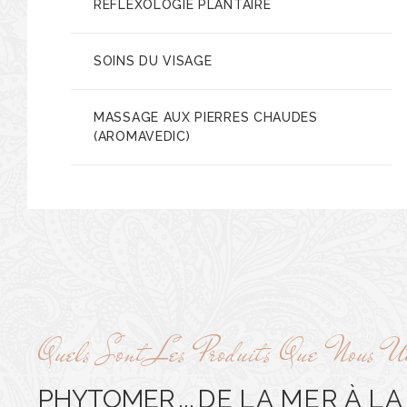
RÉFLEXOLOGIE PLANTAIRE
SOINS DU VISAGE
MASSAGE AUX PIERRES CHAUDES
(AROMAVEDIC)
Quels Sont Les Produits Que Nous Ut
PHYTOMER ...
DE LA MER À
_